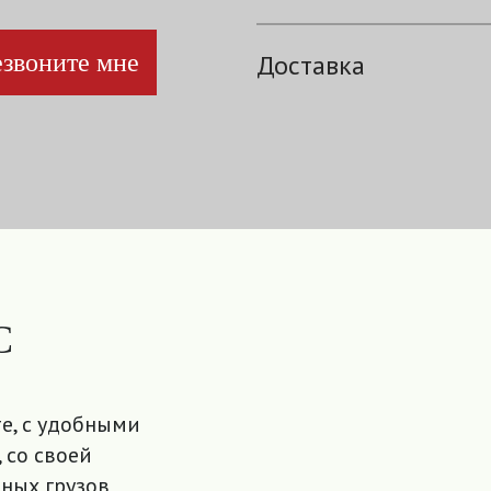
звоните мне
Доставка
С
е, с удобными
 со своей
ных грузов