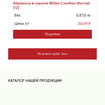
Абрикосы в сиропе 850мл СанФил (Китай)
А
[12]
Вес
0.850 кг
Цена от
204,99
₽
Подробнее
Получить прайс лист
КАТАЛОГ НАШЕЙ ПРОДУКЦИИ