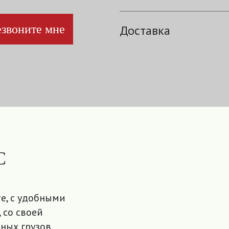
звоните мне
Доставка
С
е, с удобными
 со своей
ных грузов