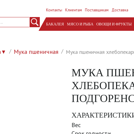
Контакты
Клиентам
Поставщикам
Доставка
БАКАЛЕЯ
МЯСО И РЫБА
ОВОЩИ И ФРУКТЫ
а
Мука пшеничная
Мука пшеничная хлебопекарн
▼
МУКА ПШЕ
ХЛЕБОПЕКА
ПОДГОРЕНСК
ХАРАКТЕРИСТИК
Вес
Срок годности