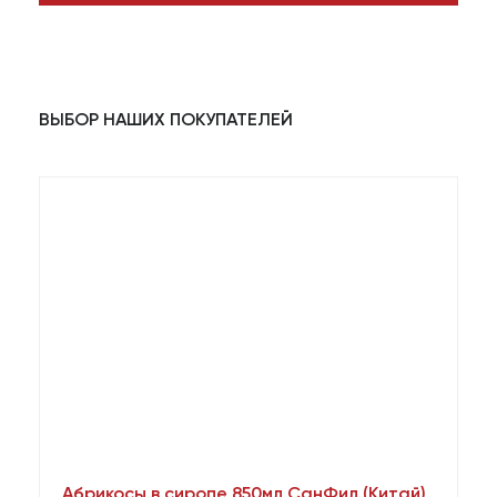
ВЫБОР НАШИХ ПОКУПАТЕЛЕЙ
Абрикосы в сиропе 850мл СанФил (Китай)
А