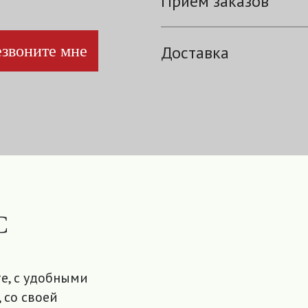
Прием заказов
звоните мне
Доставка
С
е, с удобными
 со своей