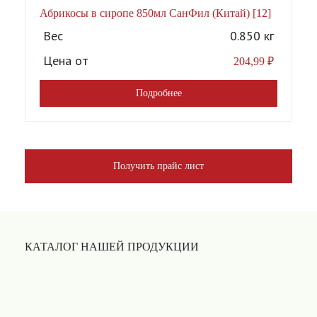
Абрикосы в сиропе 850мл СанФил (Китай) [12]
А
Вес
0.850 кг
Цена от
204,99
₽
Подробнее
Получить прайс лист
КАТАЛОГ НАШЕЙ ПРОДУКЦИИ