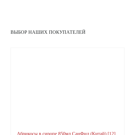
ВЫБОР НАШИХ ПОКУПАТЕЛЕЙ
Абрикосы в сиропе 850мл СанФил (Китай) [12]
А