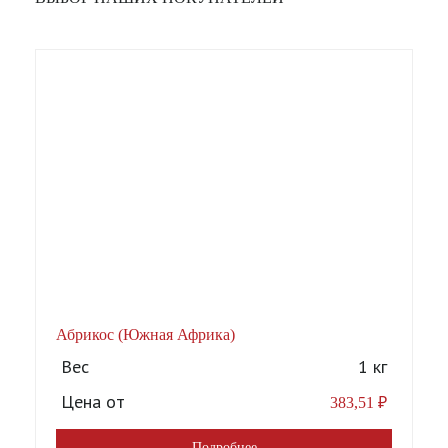
Абрикос (Южная Африка)
А
Вес
1 кг
Цена от
383,51
₽
Подробнее