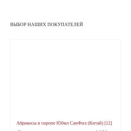
ВЫБОР НАШИХ ПОКУПАТЕЛЕЙ
Абрикосы в сиропе 850мл СанФил (Китай) [12]
А