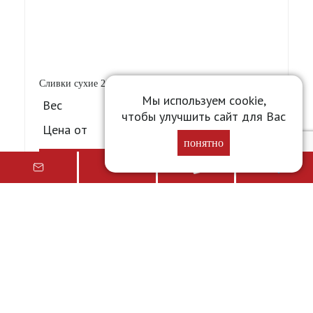
Сливки сухие 200г Виэль [12]
Мы используем cookie,
Вес
0.400 кг
чтобы улучшить сайт для Вас
Цена от
107,16
₽
понятно
Подробнее