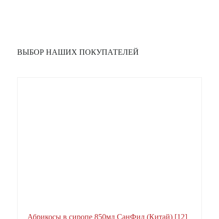
ВЫБОР НАШИХ ПОКУПАТЕЛЕЙ
Абрикосы в сиропе 850мл СанФил (Китай) [12]
А