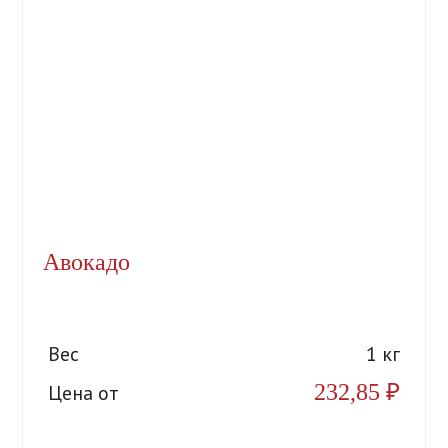
Авокадо
Вес
1 кг
232,85
₽
Цена от