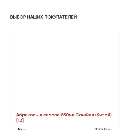
ВЫБОР НАШИХ ПОКУПАТЕЛЕЙ
Абрикосы в сиропе 850мл СанФил (Китай)
А
[12]
Вес
0.850 кг