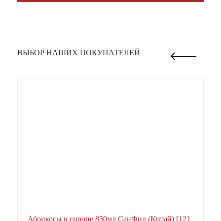
ВЫБОР НАШИХ ПОКУПАТЕЛЕЙ
Абрикосы в сиропе 850мл СанФил (Китай) [12]
А