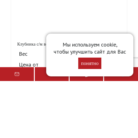
Мы используем cookie,
Клубника c/м вес (Китай) [10]
чтобы улучшить сайт для Вас
Вес
1 кг
понятно
Цена от
Уточните у менеджера
Подробнее