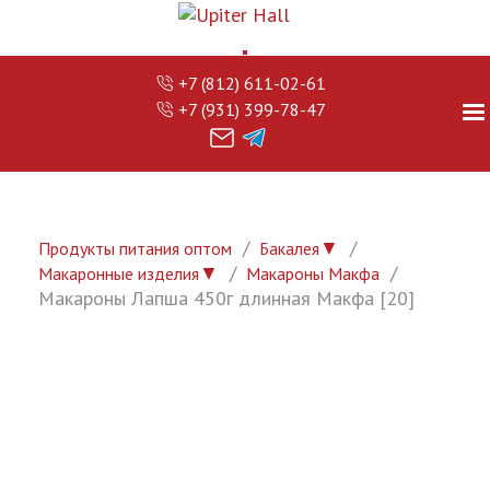
+7 (812) 611-02-61
+7 (931) 399-78-47
▼
Продукты питания оптом
Бакалея
▼
Макаронные изделия
Макароны Макфа
Макароны Лапша 450г длинная Макфа [20]