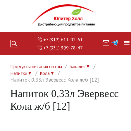
+7 (812) 611-02-61
+7 (931) 399-78-47
▼
Продукты питания оптом
Бакалея
▼
▼
Напитки
Кола
Напиток 0,33л Эвервесс Кола ж/б [12]
Напиток 0,33л Эвервесс
Кола ж/б [12]