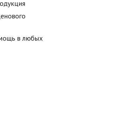
родукция
енового
омощь в любых