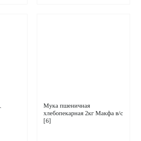
Мука пшеничная
г
хлебопекарная 2кг Макфа в/с
[6]