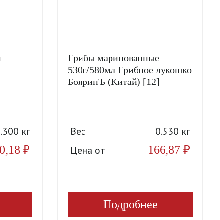
и
Грибы маринованные
530г/580мл Грибное лукошко
БояринЪ (Китай) [12]
.300 кг
Вес
0.530 кг
0,18
₽
166,87
₽
Цена от
Подробнее