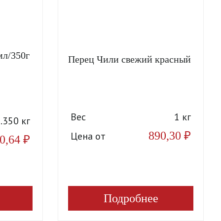
мл/350г
Перец Чили свежий красный
Вес
1 кг
.350 кг
890,30
₽
Цена от
0,64
₽
Подробнее