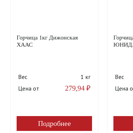
Горчица 1кг Дижонская
Горчица
ХААС
ЮНИД
Вес
1 кг
Вес
279,94
₽
Цена от
Цена о
Подробнее