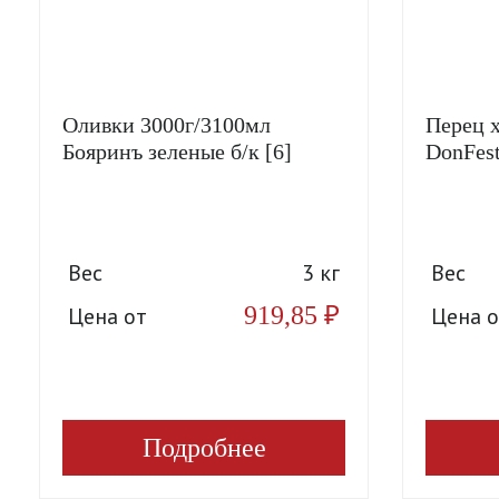
Оливки 3000г/3100мл
Перец 
Бояринъ зеленые б/к [6]
DonFest
Вес
3 кг
Вес
919,85
₽
Цена от
Цена о
Подробнее