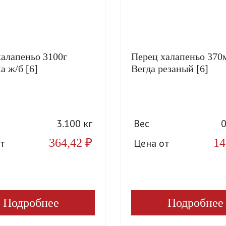
халапеньо 3100г
Перец халапеньо 370
a ж/б [6]
Вегда резаный [6]
3.100 кг
Вес
0
364,42
₽
14
т
Цена от
Подробнее
Подробнее