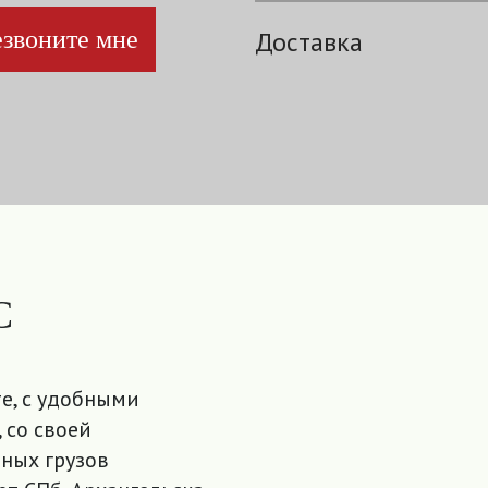
звоните мне
Доставка
С
е, с удобными
 со своей
ных грузов