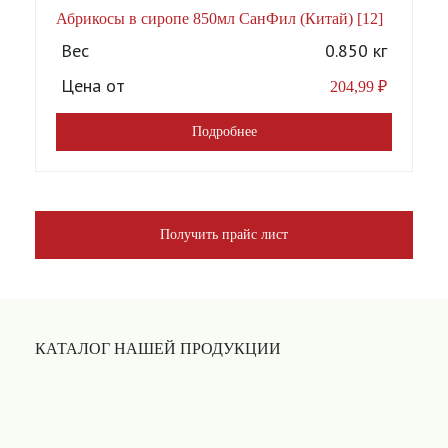
Абрикосы в сиропе 850мл СанФил (Китай) [12]
А
Вес
0.850 кг
Цена от
204,99
₽
Подробнее
Получить прайс лист
КАТАЛОГ НАШЕЙ ПРОДУКЦИИ