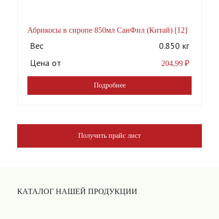
Абрикосы в сиропе 850мл СанФил (Китай) [12]
А
Вес
0.850 кг
Цена от
204,99
₽
Подробнее
Получить прайс лист
КАТАЛОГ НАШЕЙ ПРОДУКЦИИ