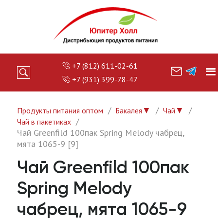
+7 (812) 611-02-61
+7 (931) 399-78-47
▼
▼
Продукты питания оптом
Бакалея
Чай
Чай в пакетиках
Чай Greenfild 100пак Spring Melody чабрец,
мята 1065-9 [9]
Чай Greenfild 100пак
Spring Melody
чабрец, мята 1065-9