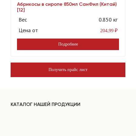
Абрикосы в сиропе 850мл СанФил (Китай)
А
[12]
Вес
0.850 кг
Цена от
204,99
₽
Подробнее
Получить прайс лист
КАТАЛОГ НАШЕЙ ПРОДУКЦИИ