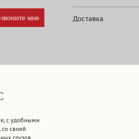
звоните мне
Доставка
С
е, с удобными
 со своей
ных грузов