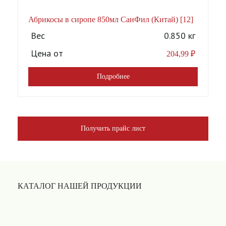
Абрикосы в сиропе 850мл СанФил (Китай) [12]
А
Вес
0.850 кг
Цена от
204,99
₽
Подробнее
Получить прайс лист
КАТАЛОГ НАШЕЙ ПРОДУКЦИИ