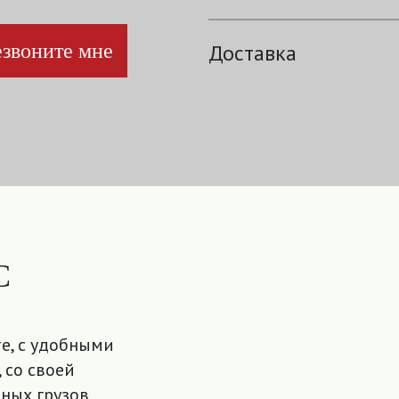
звоните мне
Доставка
С
е, с удобными
 со своей
ных грузов