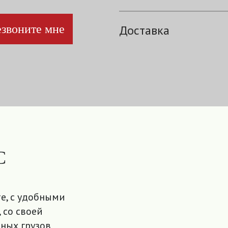
звоните мне
Доставка
С
е, с удобными
 со своей
ных грузов