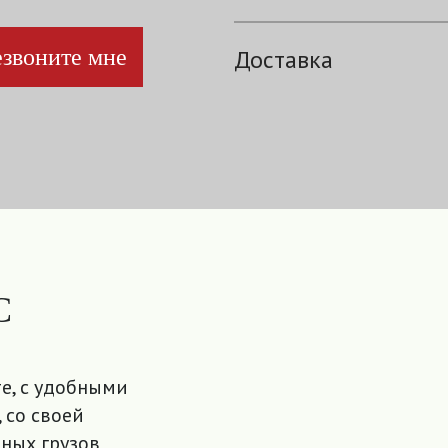
звоните мне
Доставка
С
е, с удобными
 со своей
ных грузов