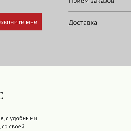
Прием заказов
звоните мне
Доставка
С
е, с удобными
 со своей