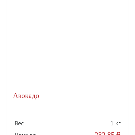
Авокадо
Вес
1 кг
232,85
₽
Цена от