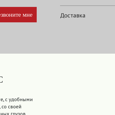
звоните мне
Доставка
С
е, с удобными
 со своей
ных грузов