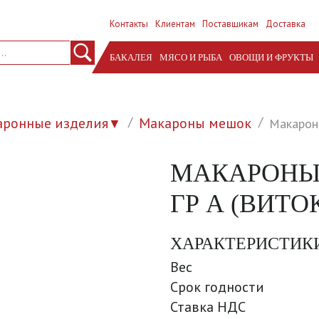
Контакты
Клиентам
Поставщикам
Доставка
БАКАЛЕЯ
МЯСО И РЫБА
ОВОЩИ И ФРУКТЫ
аронные изделия
Макароны мешок
Макароны
▼
МАКАРОНЫ 
ГР А (ВИТО
ХАРАКТЕРИСТИК
Вес
Срок годности
Ставка НДС