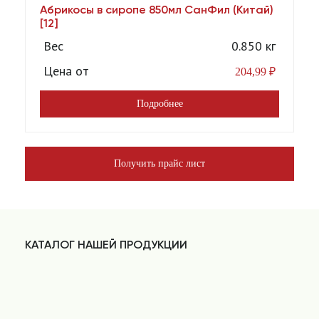
Абрикосы в сиропе 850мл СанФил (Китай)
А
[12]
Вес
0.850 кг
Цена от
204,99
₽
Подробнее
Получить прайс лист
КАТАЛОГ НАШЕЙ ПРОДУКЦИИ