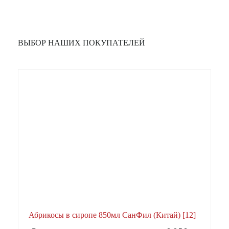
ВЫБОР НАШИХ ПОКУПАТЕЛЕЙ
Абрикосы в сиропе 850мл СанФил (Китай) [12]
А