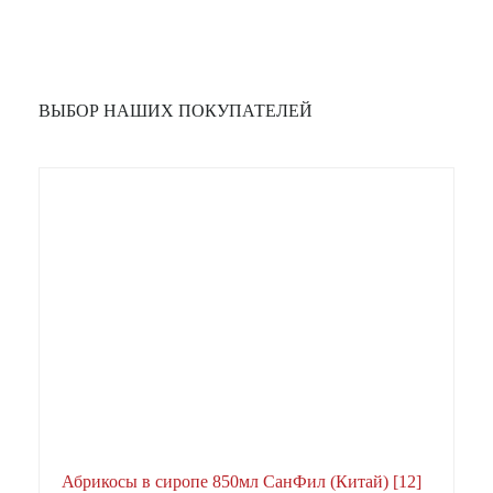
ВЫБОР НАШИХ ПОКУПАТЕЛЕЙ
Абрикосы в сиропе 850мл СанФил (Китай) [12]
А