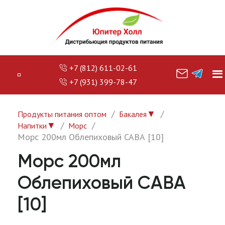
+7 (812) 611-02-61
+7 (931) 399-78-47
▼
Продукты питания оптом
Бакалея
▼
Напитки
Морс
Морс 200мл Облепиховый САВА [10]
Морс 200мл
Облепиховый САВА
[10]