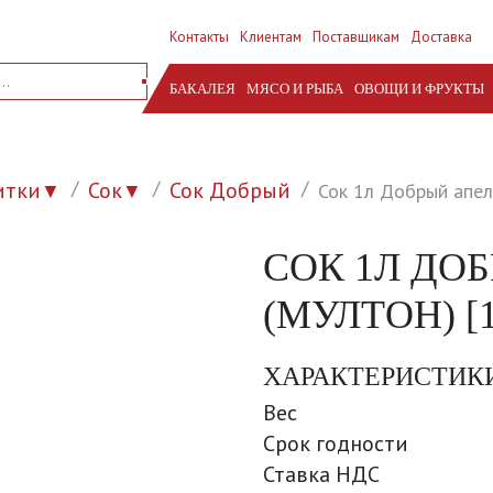
Контакты
Клиентам
Поставщикам
Доставка
БАКАЛЕЯ
МЯСО И РЫБА
ОВОЩИ И ФРУКТЫ
итки
Сок
Сок Добрый
Сок 1л Добрый апел
▼
▼
СОК 1Л ДО
(МУЛТОН) [1
ХАРАКТЕРИСТИК
Вес
Срок годности
Ставка НДС