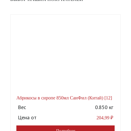
Абрикосы в сиропе 850мл СанФил (Китай) [12]
А
Вес
0.850 кг
Цена от
204,99
₽
Подробнее