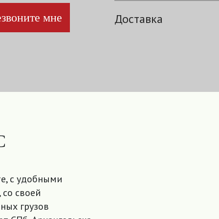
звоните мне
Доставка
С
е, с удобными
 со своей
ных грузов