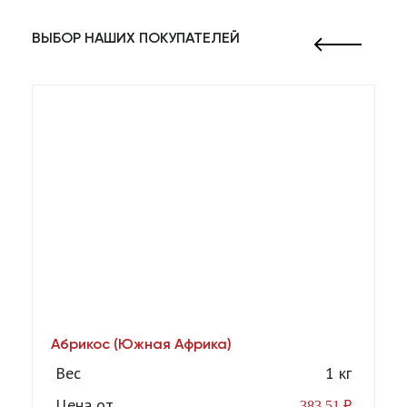
ВЫБОР НАШИХ ПОКУПАТЕЛЕЙ
Абрикос (Южная Африка)
А
[1
Вес
1 кг
Цена от
383,51
₽