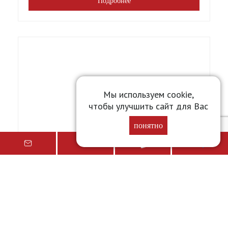
Подробнее
Мы используем cookie,
чтобы улучшить сайт для Вас
понятно
Сахар тростниковый 900г Цукерман (Легион) [10]
Вес
0.900 кг
Цена от
197,86
₽