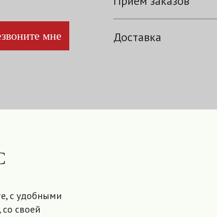
Прием заказов
звоните мне
Доставка
С
е, с удобными
 со своей