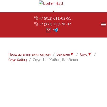
+7 (812) 611-02-61
+7 (931) 399-78-47
▼
▼
Продукты питания оптом
Бакалея
Соус
Соус 1кг Хайнц барбекю
Соус Хайнц