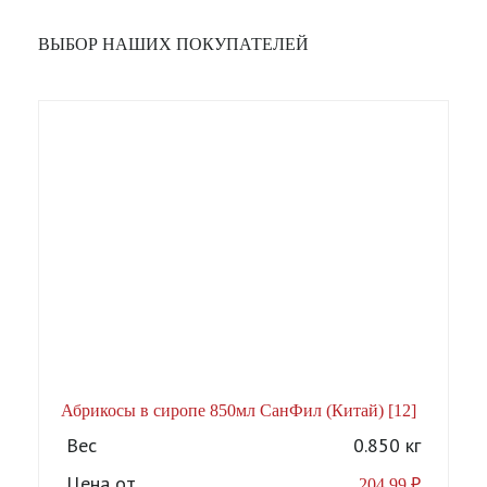
ВЫБОР НАШИХ ПОКУПАТЕЛЕЙ
Абрикосы в сиропе 850мл СанФил (Китай) [12]
А
Вес
0.850 кг
Цена от
204,99
₽