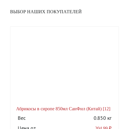
ВЫБОР НАШИХ ПОКУПАТЕЛЕЙ
Абрикосы в сиропе 850мл СанФил (Китай) [12]
А
Вес
0.850 кг
Цена от
204,99
₽