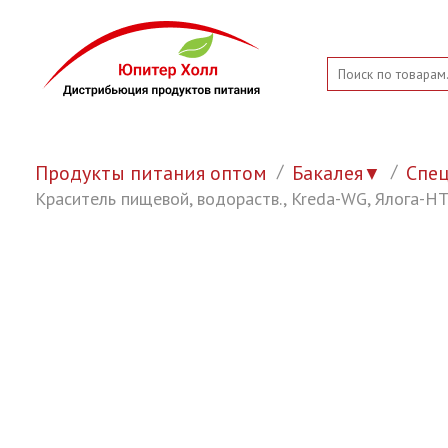
Продукты питания оптом
Бакалея
Спе
▼
Краситель пищевой, водораств., Kreda-WG, Ялога-НТ