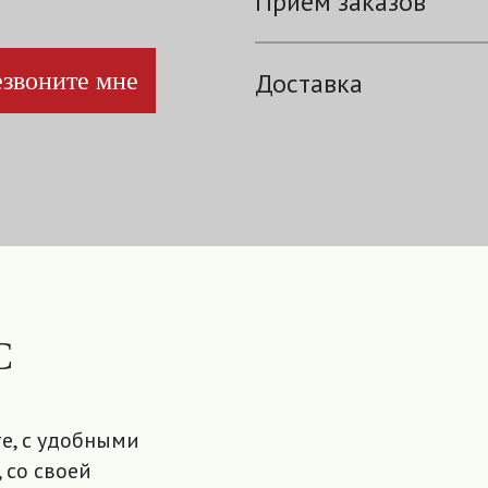
Прием заказов
звоните мне
Доставка
С
е, с удобными
 со своей