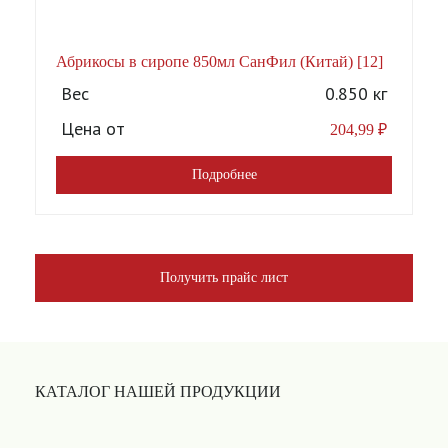
Абрикосы в сиропе 850мл СанФил (Китай) [12]
А
Вес
0.850 кг
Цена от
204,99
₽
Подробнее
Получить прайс лист
КАТАЛОГ НАШЕЙ ПРОДУКЦИИ