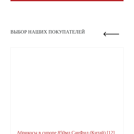
ВЫБОР НАШИХ ПОКУПАТЕЛЕЙ
Абрикосы в сиропе 850мл СанФил (Китай) [12]
А