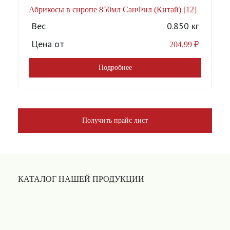
Абрикосы в сиропе 850мл СанФил (Китай) [12]
А
Вес
0.850 кг
Цена от
204,99
₽
Подробнее
Получить прайс лист
КАТАЛОГ НАШЕЙ ПРОДУКЦИИ