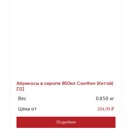
Абрикосы в сиропе 850мл СанФил (Китай)
А
[12]
Вес
0.850 кг
Цена от
204,99
₽
Подробнее